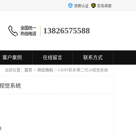
资质认证
实名商家
13826575588
客户案例
在线留言
联系方式
当前位置：
首页
->
供应商机
-> LRHT机车第二代AI视觉系统
I视觉系统
市