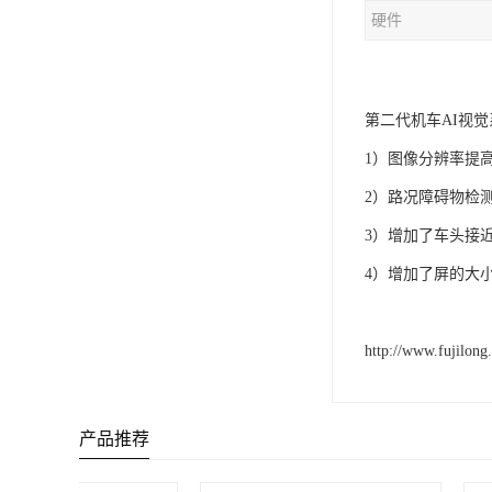
硬件
第二代机车AI视
1）图像分辨率提高
2）路况障碍物检
3）增加了车头接近
4）增加了屏的大小
http://www.fujilong.
产品推荐