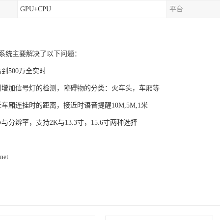
GPU+CPU
平台
觉系统主要解决了以下问题：
到500万全实时
测增加信号灯的检测，障碍物的分类：火车头，车厢等
车厢连挂时的距离，接近时语音提醒10M,5M,1米
与分辨率，支持2K与13.3寸，15.6寸两种选择
net