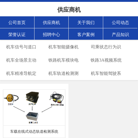
供应商机
公司首页
供应商机
关于我们
公司动态
荣誉认证
招聘中心
客户案例
产品知识
机车信号与道口
机车智能摄像机
司乘状态行为识
机车全场景主动
识别
铁路机车模块电
铁路3A视频系统
别
机车精准导航定
安全系统
机车轨道检测测
源
机车智能驾驶系
位系统
绘系统
统
车载在线式动态轨道检测系统