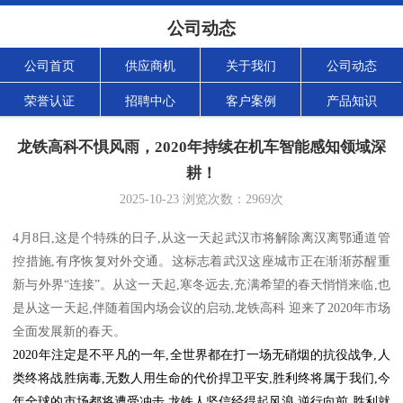
公司动态
公司首页
供应商机
关于我们
公司动态
荣誉认证
招聘中心
客户案例
产品知识
龙铁高科不惧风雨，2020年持续在机车智能感知领域深
耕！
2025-10-23
浏览次数：
2969
次
4月8日,这是个特殊的日子,从这一天起武汉市将解除离汉离鄂通道管
控措施,有序恢复对外交通。这标志着武汉这座城市正在渐渐苏醒重
新与外界“连接”。从这一天起,寒冬远去,充满希望的春天悄悄来临,也
是从这一天起,伴随着国内场会议的启动,龙铁高科 迎来了2020年市场
全面发展新的春天。
2020年注定是不平凡的一年,全世界都在打一场无硝烟的抗役战争,人
类终将战胜病毒,无数人用生命的代价捍卫平安,胜利终将属于我们,今
年全球的市场都将遭受冲击,龙铁人坚信经得起风浪,逆行向前,胜利就